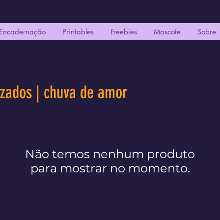
Encadernação
Printables
Freebies
Mascote
Sobre
izados | chuva de amor
Não temos nenhum produto
para mostrar no momento.