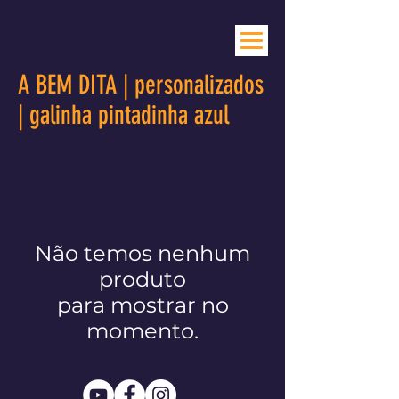
A BEM DITA | personalizados
| galinha pintadinha azul
Não temos nenhum
produto
para mostrar no
momento.