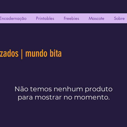
Encadernação
Printables
Freebies
Mascote
Sobre
izados | mundo bita
Não temos nenhum produto
para mostrar no momento.