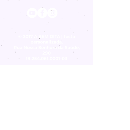
© 2017 A BEM DITA | festa
personalizada.
Rua Nossa Senhora da Saúde,
290
19.254.061.0001-03