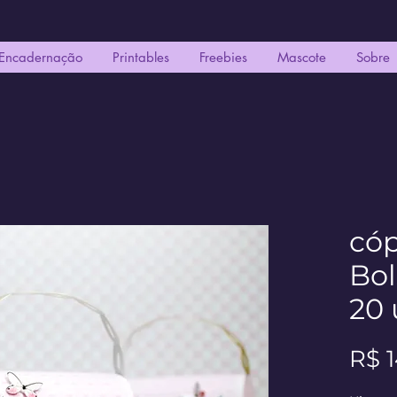
Encadernação
Printables
Freebies
Mascote
Sobre
cóp
Bol
20 
R$ 