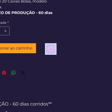
m 20 Caixas Bolsa, modelo
a.
ZO DE PRODUÇÃO - 60 dias
os**
dade
*
ionar ao carrinho
 - 60 dias corridos**