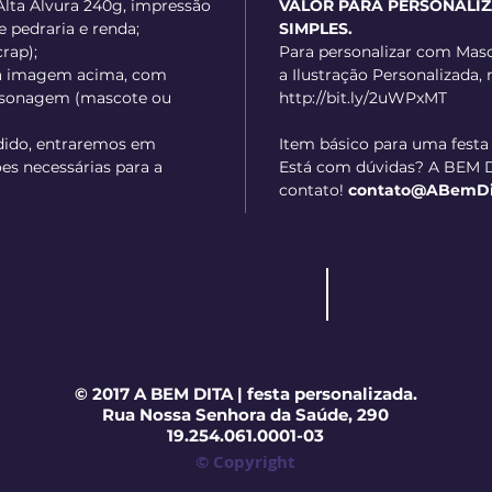
Alta Alvura 240g, impressão
VALOR PARA PERSONALI
e pedraria e renda;
SIMPLES.
crap);
Para personalizar com Masc
a imagem acima, com
a Ilustração Personalizada, 
ersonagem (mascote ou
http://bit.ly/2uWPxMT
dido, entraremos em
Item básico para uma festa
es necessárias para a
Está com dúvidas? A BEM D
contato!
contato@ABemDita
© 2017 A BEM DITA | festa personalizada.
Rua Nossa Senhora da Saúde, 290
19.254.061.0001-03
© Copyright