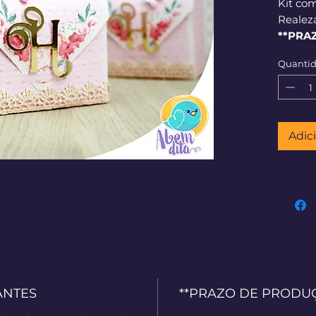
Kit co
Realez
**PRA
corrid
Quanti
Adic
ANTES
**PRAZO DE PRODUÇÃO