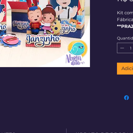
Kit co
Fábric
**PRA
corrid
Quanti
Adic