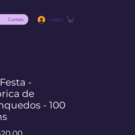
Contato
Login
 Festa -
rica de
nquedos - 100
ns
Preço
520,00