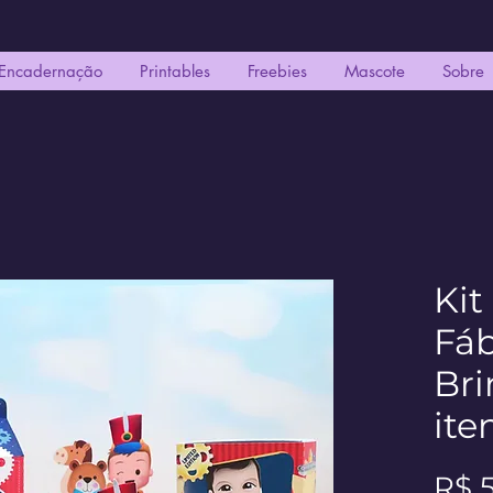
Encadernação
Printables
Freebies
Mascote
Sobre
Kit
Fáb
Bri
ite
R$ 