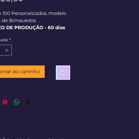
m 100 Personalizados, modelo
a de Brinquedos.
ZO DE PRODUÇÃO - 60 dias
os**
dade
*
ionar ao carrinho