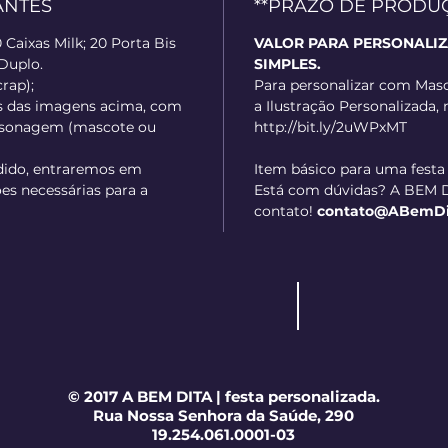
ANTES
**PRAZO DE PRODUÇÃO
 Caixas Milk; 20 Porta Bis
VALOR PARA PERSONALI
 Duplo.
SIMPLES.
crap);
Para personalizar com Masc
s das imagens acima, com
a Ilustração Personalizada, 
ersonagem (mascote ou
http://bit.ly/2uWPxMT
dido, entraremos em
Item básico para uma festa
es necessárias para a
Está com dúvidas? A BEM D
contato!
contato@ABemDita
© 2017 A BEM DITA | festa personalizada.
Rua Nossa Senhora da Saúde, 290
19.254.061.0001-03