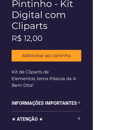
Pintinho - Kit
Digital com
Cliparts
Preço
R$ 12,00
Adicionar ao carrinho
Kit de Cliparts de
Elementos, tema Páscoa da A
Bem Dita!
Download Instantâneo após a
confirmação do pagamento.
INFORMAÇÕES IMPORTANTES
- 13 imagens digitais em alta
★ ATENÇÃO ★
resolução (300dpi), em formato
.png com fundo transparente,