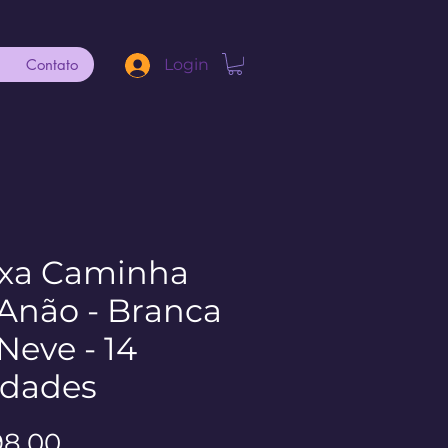
Contato
Login
ixa Caminha
Anão - Branca
Neve - 14
idades
Preço
98,00