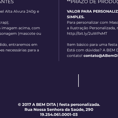
ANTES
**PRAZO DE PRODUÇÃO
el Alta Alvura 240g e
VALOR PARA PERSONALI
SIMPLES.
crap);
Para personalizar com Masc
a imagem acima, com
a Ilustração Personalizada, 
ersonagem (mascote ou
http://bit.ly/2uWPxMT
dido, entraremos em
Item básico para uma festa
es necessárias para a
Está com dúvidas? A BEM D
contato!
contato@ABemDita
© 2017 A BEM DITA | festa personalizada.
Rua Nossa Senhora da Saúde, 290
19.254.061.0001-03