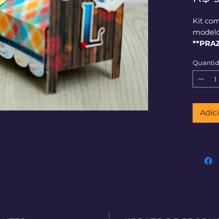
Kit co
modelo
**PRA
corrid
Quanti
Adic