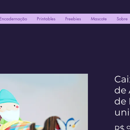
Encadernação
Printables
Freebies
Mascote
Sobre
Ca
de 
de 
un
R$ 