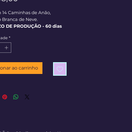
m 14 Caminhas de Anão,
 Branca de Neve.
ZO DE PRODUÇÃO - 60 dias
os**
dade
*
ionar ao carrinho