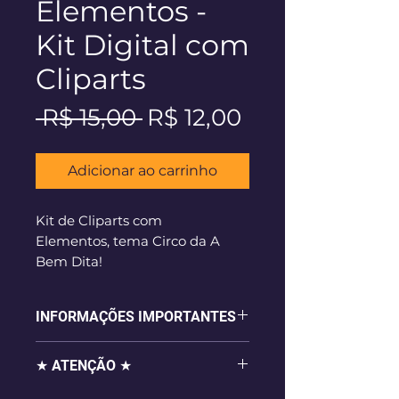
Elementos -
Kit Digital com
Cliparts
Preço
Preço
 R$ 15,00 
R$ 12,00
normal
promocional
Adicionar ao carrinho
Kit de Cliparts com
Elementos, tema Circo da A
Bem Dita!
Download Instantâneo após a
confirmação do pagamento.
INFORMAÇÕES IMPORTANTES
- 36 imagens digitais em alta
★ ATENÇÃO ★
resolução (300dpi), em formato
.png com fundo transparente;