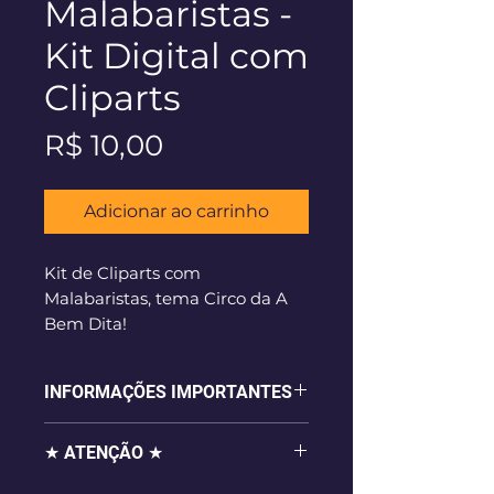
Malabaristas -
Kit Digital com
Cliparts
Preço
R$ 10,00
Adicionar ao carrinho
Kit de Cliparts com
Malabaristas, tema Circo da A
Bem Dita!
Download Instantâneo após a
confirmação do pagamento.
INFORMAÇÕES IMPORTANTES
- 07 imagens digitais em alta
★ ATENÇÃO ★
resolução (300dpi), em formato
.png com fundo transparente;