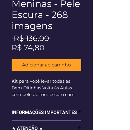
Meninas - Pele
Escura - 268
imagens
Preço
 R$ 136,00 
Preço
normal
R$ 74,80
promocional
Adicionar ao carrinho
Kit para você levar todas as
Bem Ditinhas Volta às Aulas
com pele de tom escuro com
45% de desconto! ;)
INFORMAÇÕES IMPORTANTES
Kit de Cliparts A Bem Dita -
Volta às Aulas com 256 meninas
- 268 imagens digitais em alta
em arquivo .png + 12 arquivos
★ ATENÇÃO ★
resolução (300dpi), em formato