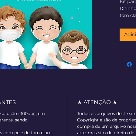
Kit par
Ditinho
tom cla
Kit de 
Adic
Aulas 
.png + 
com pel
em 04 c
ANTES
★ ATENÇÃO ★
esolução (300dpi), em
Todos os arquivos deste sit
rente, sendo:
Copyright e são de proprie
compra de um arquivo nosso
s com pele de tom claro,
arte, mas sim do direito de 