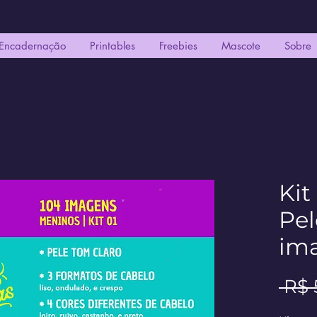
Encadernação
Printables
Freebies
Mascote
Sobre
Kit
Pel
im
 R$ 