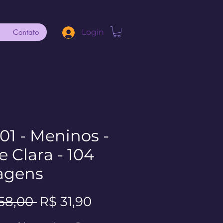
Contato
Login
 01 - Meninos -
e Clara - 104
agens
Preço
Preço
58,00 
R$ 31,90
normal
promocional