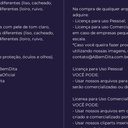
iferentes (liso, cacheado,
ferentes (loiro, ruivo,
Na compra de qualquer arqu
adquire:
- Licença para uso Pessoal;
s com pele de tom claro,
- Licença para uso Comercial
diferentes (liso, cacheado,
em caso de empresas pequ
ferentes (loiro, ruivo,
escala.
*Caso você queira fazer pr
utilizando nossas imagens,
de proteção, óculos e olhos).
contato@ABemDita.com.br.
ABemDita
Licença para Uso Pessoal
Oficial
VOCÊ PODE:
ta
- Usar nossos arquivos para
serão comercializadas ou d
Licensa para Uso Comercia
VOCÊ PODE:
- Usar nossos arquivos em
criado e comercializado po
- Usar nossos cliparts inser