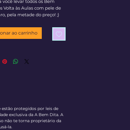
a você levar todos os Bem
s Volta às Aulas com pele de
ro, pela metade do preço! ;)
Cliparts A Bem Dita - Volta às
ionar ao carrinho
com 96 meninos em arquivo
8 arquivos extras. Meninos
e clara, 04 tipos de cabelos
ores diferentes.
e estão protegidos por leis de
dade exclusiva da A Bem Dita. A
 não te torna proprietário da
usá-la.