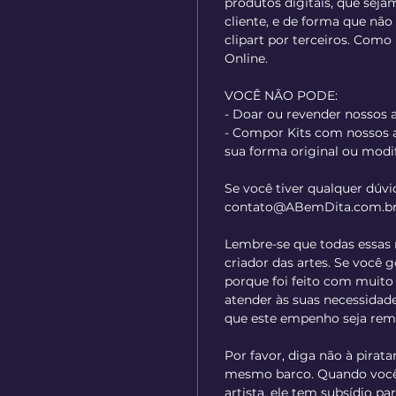
produtos digitais, que sej
cliente, e de forma que não 
clipart por terceiros. Com
Online.
VOCÊ NÃO PODE:
- Doar ou revender nossos a
- Compor Kits com nossos a
sua forma original ou modi
Se você tiver qualquer dúvi
contato@ABemDita.com.b
Lembre-se que todas essas 
criador das artes. Se você 
porque foi feito com muit
atender às suas necessidade
que este empenho seja rem
Por favor, diga não à pirata
mesmo barco. Quando você 
artista, ele tem subsídio p