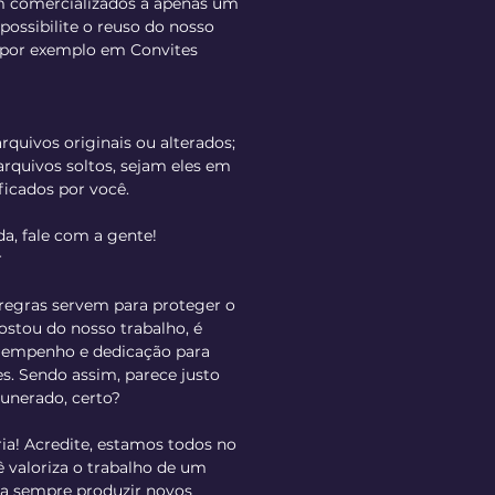
am comercializados a apenas um
possibilite o reuso do nosso
o por exemplo em Convites
rquivos originais ou alterados;
rquivos soltos, sejam eles em
ficados por você.
da, fale com a gente!
r
regras servem para proteger o
gostou do nosso trabalho, é
o empenho e dedicação para
s. Sendo assim, parece justo
unerado, certo?
ria! Acredite, estamos todos no
valoriza o trabalho de um
ara sempre produzir novos