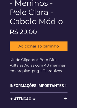
- Meninos -
Pele Clara -
Cabelo Médio
Preço
R$ 29,00
Adicionar ao carrinho
Kit de Cliparts A Bem Dita -
Volta às Aulas com 48 meninas
em arquivo .png + 11 arquivos
extras. Modelo: pele clara e
cabelo médio (como nas
INFORMAÇÕES IMPORTANTES
imagens).
- 56 imagens digitais em alta
★ ATENÇÃO ★
resolução (300dpi), em formato
.png com fundo transparente,