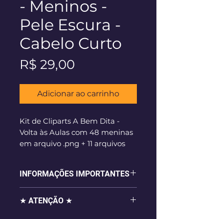
- Meninos -
Pele Escura -
Cabelo Curto
Preço
R$ 29,00
Adicionar ao carrinho
Kit de Cliparts A Bem Dita -
Volta às Aulas com 48 meninas
em arquivo .png + 11 arquivos
extras. Modelo: pele escura e
cabelo curto (como nas
INFORMAÇÕES IMPORTANTES
imagens).
- 56 imagens digitais em alta
★ ATENÇÃO ★
resolução (300dpi), em formato
.png com fundo transparente,