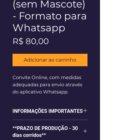
(sem Mascote)
- Formato para
Whatsapp
Preço
R$ 80,00
Adicionar ao carrinho
Convite Online, com medidas
adequadas para envio através
do aplicativo Whatsapp.
*Para Convites Online COM
INFORMAÇÕES IMPORTANTES
MASCOTE, você deve adquirir
também o item:
https://www.abemdita.com.br/m
**PRAZO DE PRODUÇÃO - 30
- Convite online, com qualidade
ascotes
dias corridos**
para visualização apenas online;