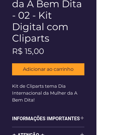
da A Bem Dita
- 02 - Kit
Digital com
Cliparts
Preço
R$ 15,00
Adicionar ao carrinho
Kit de Cliparts tema Dia
Internacional da Mulher da A
Bem Dita!
Download Instantâneo após a
confirmação do pagamento.
INFORMAÇÕES IMPORTANTES
- 18 imagens digitais em alta