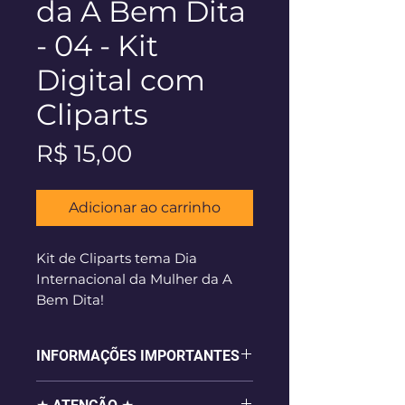
da A Bem Dita
- 04 - Kit
Digital com
Cliparts
Preço
R$ 15,00
Adicionar ao carrinho
Kit de Cliparts tema Dia
Internacional da Mulher da A
Bem Dita!
Download Instantâneo após a
confirmação do pagamento.
INFORMAÇÕES IMPORTANTES
- 18 imagens digitais em alta