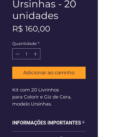
Ursinhas - 20
unidades
Preço
R$ 160,00
Quantidade
*
Adicionar ao carrinho
Kit com 20 Livrinhos
para Colorir e Giz de Cera,
modelo Ursinhas.
**PRAZO DE PRODUÇÃO - 60
dias corridos**
INFORMAÇÕES IMPORTANTES
- Cada Kit Colorir contém 01