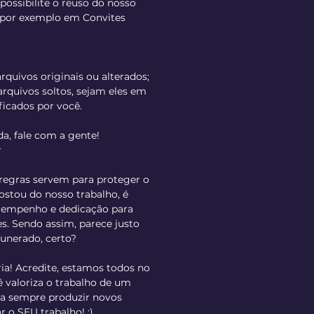
possibilite o reuso do nosso
o por exemplo em Convites
rquivos originais ou alterados;
rquivos soltos, sejam eles em
ficados por você.
da, fale com a gente!
r
regras servem para proteger o
gostou do nosso trabalho, é
o empenho e dedicação para
s. Sendo assim, parece justo
unerado, certo?
ria! Acredite, estamos todos no
valoriza o trabalho de um
ara sempre produzir novos
r o SEU trabalho! ;)