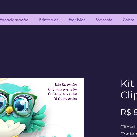
Encadernação
Printables
Freebies
Mascote
Sobre
Kit
Cli
R$ 
Clipart
Contém