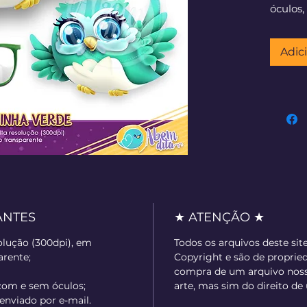
óculos,
óculos,
Downlo
Adic
confir
ANTES
★ ATENÇÃO ★
olução (300dpi), em
Todos os arquivos deste sit
rente;
Copyright e são de proprie
compra de um arquivo nosso
 com e sem óculos;
arte, mas sim do direito de 
 enviado por e-mail.