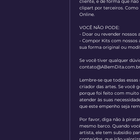
cliente, e de forma que não 
clipart por terceiros. Com
Online.
VOCÊ NÃO PODE:
- Doar ou revender nossos a
- Compor Kits com nossos a
sua forma original ou modi
Se você tiver qualquer dúvi
contato@ABemDita.com.b
Lembre-se que todas essas 
criador das artes. Se você 
porque foi feito com muit
atender às suas necessidade
que este empenho seja rem
Por favor, diga não à pirata
mesmo barco. Quando você 
artista, ele tem subsídio p
conteúdos, que irão valoriza