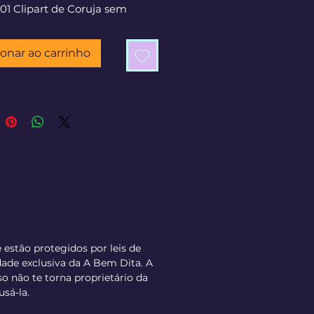
 01 Clipart de Coruja sem
 e 01 Clipart de óculos avulso.
ad Instantâneo após a
ionar ao carrinho
mação do pagamento.
e estão protegidos por leis de
dade exclusiva da A Bem Dita. A
 não te torna proprietário da
usá-la.