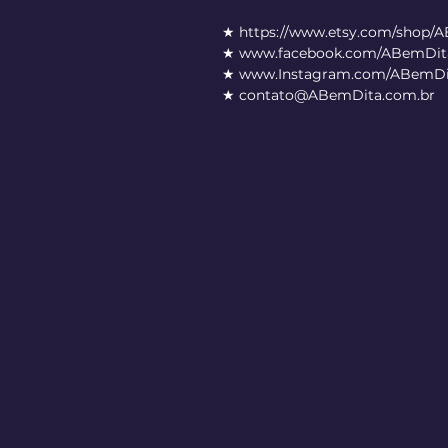
★ https://www.etsy.com/shop/
★ www.facebook.com/ABemDita
★ www.Instagram.com/ABemDi
★ contato@ABemDita.com.br