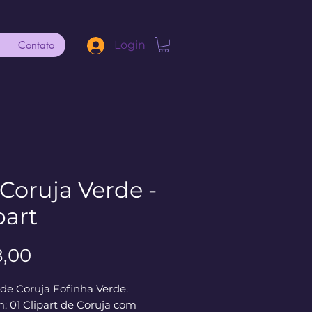
Contato
Login
 Coruja Verde -
part
Preço
8,00
 de Coruja Fofinha Verde.
: 01 Clipart de Coruja com