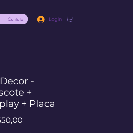
Contato
Login
 Decor -
cote +
play + Placa
Preço
650,00