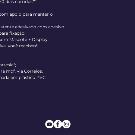
 dias corridos**
 com apoio para manter o
sistente adesivado com adesivo
para fixação;
 com Mascote + Display
va, você receberá:
;
rtesia*;
a mdf, via Correios.
onada em plástico PVC