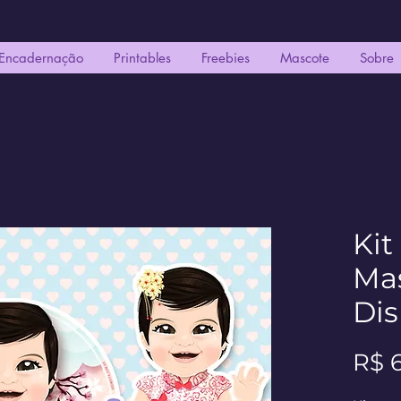
Encadernação
Printables
Freebies
Mascote
Sobre
Kit
Mas
Dis
R$ 