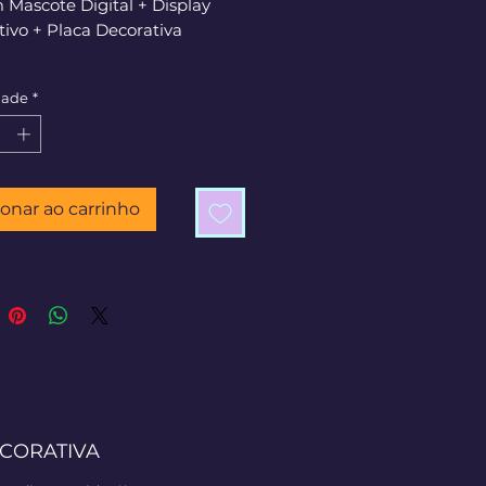
 Mascote Digital + Display
ivo + Placa Decorativa
dade
*
ionar ao carrinho
ECORATIVA