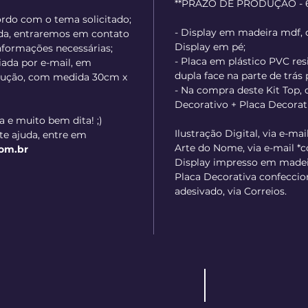
**PRAZO DE PRODUÇÃO - 60
cordo com o tema solicitado;
- Display em madeira mdf,
ada, entraremos em contato
Display em pé;
informações necessárias;
- Placa em plástico PVC re
viada por e-mail, em
dupla face na parte de trás 
solução, com medida 30cm x
- Na compra deste Kit Top,
Decorativo + Placa Decorati
a e muito bem dita! ;)
Ilustração Digital, via e-mail
e ajuda, entre em
Arte do Nome, via e-mail *co
om.br
Display impresso em madeir
Placa Decorativa confecci
adesivado, via Correios.