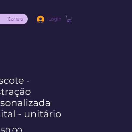
Contato
Login
cote -
stração
sonalizada
ital - unitário
Preço
250,00