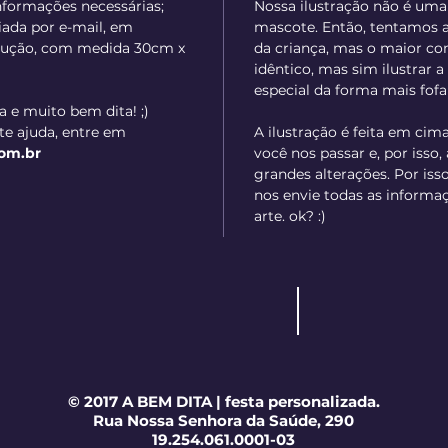
informações necessárias;
Nossa ilustração não é uma
viada por e-mail, em
mascote. Então, tentamos 
solução, com medida 30cm x
da criança, mas o maior c
idêntico, mas sim ilustra
especial da forma mais fofa 
a e muito bem dita! ;)
e ajuda, entre em
A ilustração é feita em cim
om.br
você nos passar e, por isso,
grandes alterações. Por iss
nos envie todas as informa
arte. ok? :)
© 2017 A BEM DITA | festa personalizada.
Rua Nossa Senhora da Saúde, 290
19.254.061.0001-03