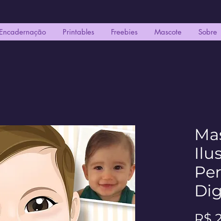
Encadernação
Printables
Freebies
Mascote
Sobre
Mas
Ilu
Per
Dig
R$ 