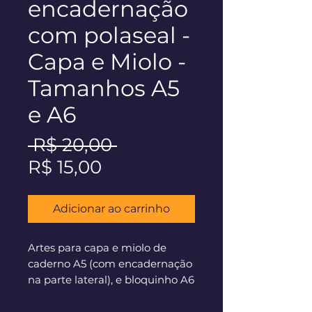
encadernação
com polaseal -
Capa e Miolo -
Tamanhos A5
e A6
Preço
 R$ 20,00 
Preço
normal
R$ 15,00
promocional
Adicionar ao carrinho
Artes para capa e miolo de
caderno A5 (com encadernação
na parte lateral), e bloquinho A6
(com encadernação na parte
superior). Perfeito para criação