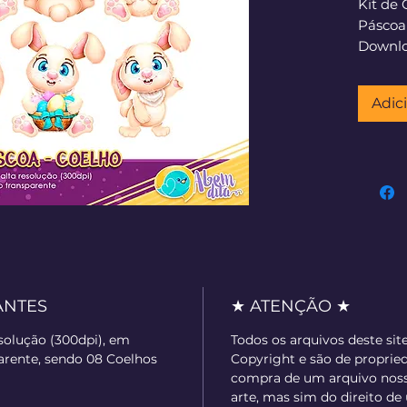
Kit de 
Páscoa
Downlo
confir
Adic
ANTES
★ ATENÇÃO ★
esolução (300dpi), em
Todos os arquivos deste sit
rente, sendo 08 Coelhos
Copyright e são de proprie
compra de um arquivo nosso
arte, mas sim do direito de 