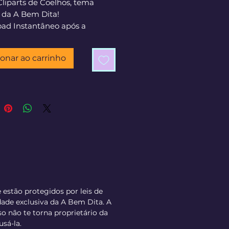
Cliparts de Coelhos, tema
 da A Bem Dita!
ad Instantâneo após a
mação do pagamento.
ionar ao carrinho
e estão protegidos por leis de
dade exclusiva da A Bem Dita. A
 não te torna proprietário da
usá-la.