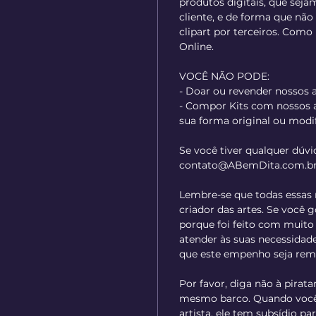
produtos digitais, que sej
cliente, e de forma que não 
clipart por terceiros. Com
Online.
VOCÊ NÃO PODE:
- Doar ou revender nossos a
- Compor Kits com nossos a
sua forma original ou modi
Se você tiver qualquer dúvi
contato@ABemDita.com.b
Lembre-se que todas essas 
criador das artes. Se você 
porque foi feito com muit
atender às suas necessidade
que este empenho seja rem
Por favor, diga não à pirata
mesmo barco. Quando você 
artista, ele tem subsídio p