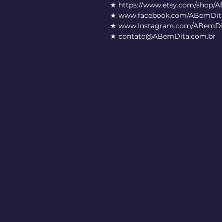
★ https://www.etsy.com/shop/
★ www.facebook.com/ABemDita
★ www.Instagram.com/ABemDi
★ contato@ABemDita.com.br