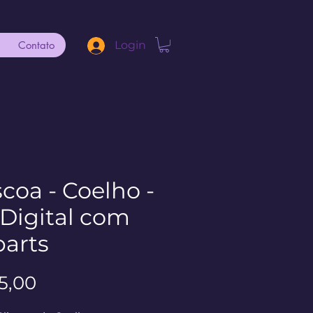
Contato
Login
coa - Coelho -
 Digital com
parts
Preço
5,00