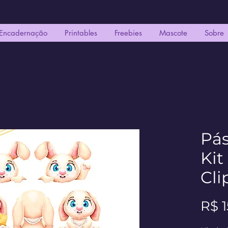
Encadernação
Printables
Freebies
Mascote
Sobre
Pás
Kit
Cli
R$ 1