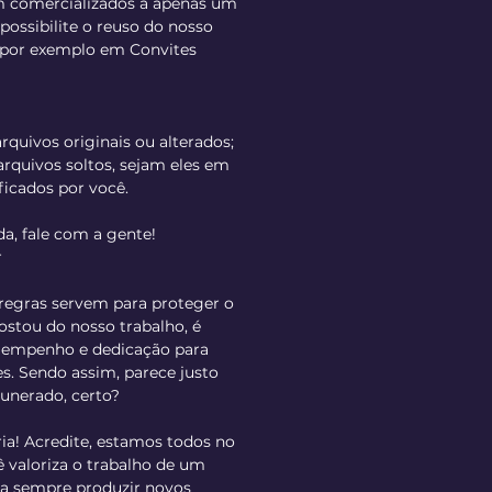
am comercializados a apenas um
possibilite o reuso do nosso
o por exemplo em Convites
rquivos originais ou alterados;
rquivos soltos, sejam eles em
ficados por você.
da, fale com a gente!
r
regras servem para proteger o
gostou do nosso trabalho, é
o empenho e dedicação para
s. Sendo assim, parece justo
unerado, certo?
ria! Acredite, estamos todos no
valoriza o trabalho de um
ara sempre produzir novos