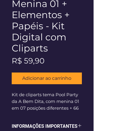
Menina 01 +
Elementos +
Papéis - Kit
Digital com
Cliparts
Preço
R$ 59,90
Adicionar ao carrinho
Kit de cliparts tema Pool Party
da A Bem Dita, com menina 01
em 07 posições diferentes + 66
elementos, além de 108 papéis
digitais da Pomposa Studio!
INFORMAÇÕES IMPORTANTES
Download Instantâneo após a