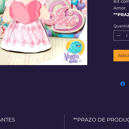
Kit co
Amor.
**PRA
corrid
Quanti
Adic
ANTES
**PRAZO DE PRODUÇÃO