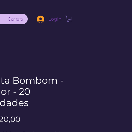
Contato
Login
rta Bombom -
r - 20
idades
Preço
120,00