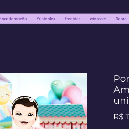
Encadernação
Printables
Freebies
Mascote
Sobre
Po
Amo
un
R$ 