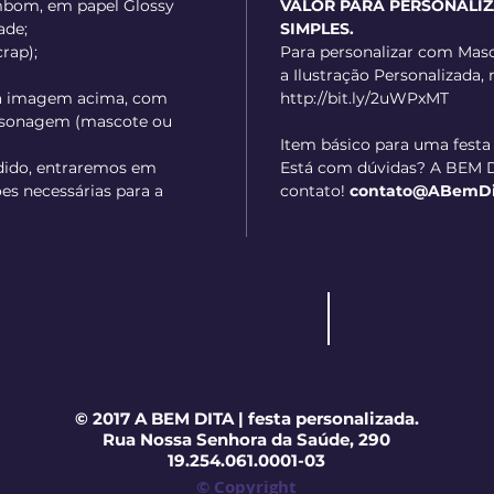
bom, em papel Glossy
VALOR PARA PERSONALI
ade;
SIMPLES.
crap);
Para personalizar com Masc
a Ilustração Personalizada, 
a imagem acima, com
http://bit.ly/2uWPxMT
ersonagem (mascote ou
Item básico para uma festa
dido, entraremos em
Está com dúvidas? A BEM D
es necessárias para a
contato!
contato@ABemDita
© 2017 A BEM DITA | festa personalizada.
Rua Nossa Senhora da Saúde, 290
19.254.061.0001-03
© Copyright