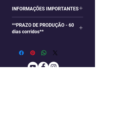
INFORMAÇÕES IMPORTANTES
- Embalagem para embalar
**PRAZO DE PRODUÇÃO - 60
bombom, em papel Glossy 240g e
dias corridos**
impressão de alta qualidade;
- Com apliques 3D (técnica de
VALOR PARA PERSONALIZAÇÃO
scrap);
COM PERSONAGENS SIMPLES.
- Não acompanha bombom;
Para personalizar com Mascote, é
- Arte da Embalagem como a da
preciso adquirir também a
imagem acima, com alteração
Ilustração Personalizada, no
apenas no nome e personagem
seguinte link:
(mascote ou simples);
http://bit.ly/2uWPxMT
- Após a confirmação do seu
pedido, entraremos em contato
© 2017 A BEM DITA | festa
Item básico para uma festa única
para obter as informações
personalizada.
e muito bem dita!
necessárias para a personalização
Rua Nossa Senhora da Saúde,
Está com dúvidas? A BEM DITA te
do seu kit.
290
ajuda, entre em
19.254.061.0001-03
contato!
contato@ABemDita.co
m.br | +55 (11) 98438-1378