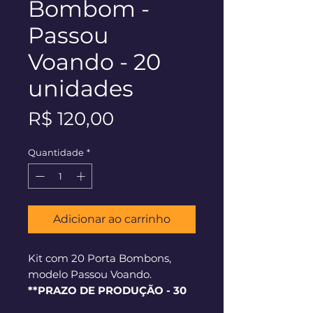
Bombom -
Passou
Voando - 20
unidades
Preço
R$ 120,00
Quantidade
*
Adicionar ao carrinho
Kit com 20 Porta Bombons,
modelo Passou Voando.
**PRAZO DE PRODUÇÃO - 30
dias corridos**