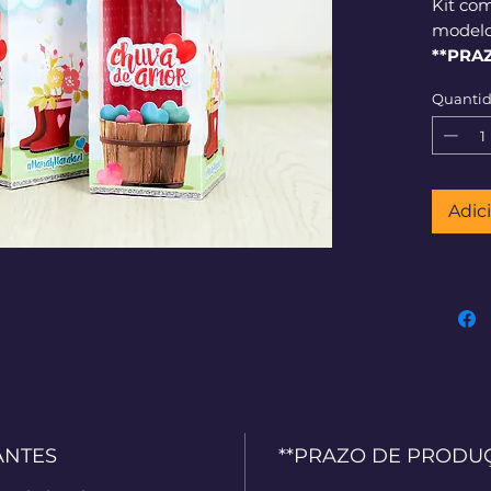
Kit com
modelo
**PRA
corrid
Quanti
Adic
ANTES
**PRAZO DE PRODUÇÃO