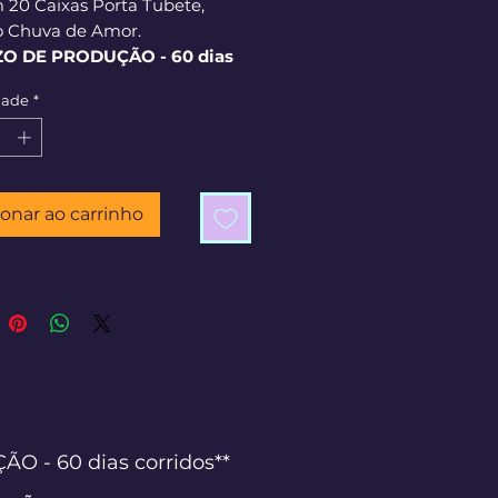
 20 Caixas Porta Tubete,
 Chuva de Amor.
ZO DE PRODUÇÃO - 60 dias
os**
dade
*
ionar ao carrinho
 - 60 dias corridos**