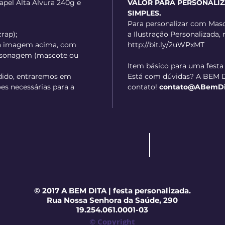
apel Alta Alvura 240g e
VALOR PARA PERSONALI
SIMPLES.
Para personalizar com Masc
crap);
a Ilustração Personalizada, 
a imagem acima, com
http://bit.ly/2uWPxMT
ersonagem (mascote ou
Item básico para uma festa
dido, entraremos em
Está com dúvidas? A BEM D
es necessárias para a
contato!
contato@ABemDita
© 2017 A BEM DITA | festa personalizada.
Rua Nossa Senhora da Saúde, 290
19.254.061.0001-03
© Copyright