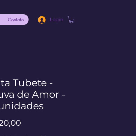
Contato
Login
ta Tubete -
va de Amor -
unidades
Preço
120,00