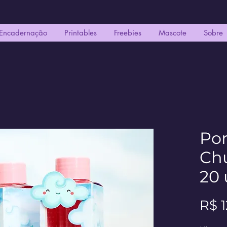
Encadernação
Printables
Freebies
Mascote
Sobre
Por
Chu
20 
R$ 