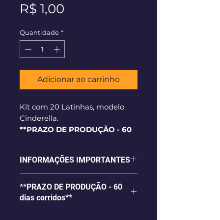
Preço
R$ 1,00
Quantidade
*
Adicionar ao carrinho
Kit com 20 Latinhas, modelo
Cinderella.
**PRAZO DE PRODUÇÃO - 60
dias corridos**
INFORMAÇÕES IMPORTANTES
- Latinhas com aplique em papel
**PRAZO DE PRODUÇÃO - 60
Alta Alvura 240g e impressão de
dias corridos**
alta qualidade;
- Com apliques 3D (técnica de
VALOR PARA PERSONALIZAÇÃO
scrap);