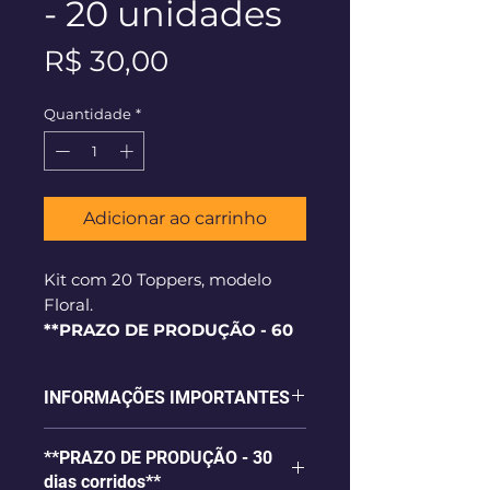
- 20 unidades
Preço
R$ 30,00
Quantidade
*
Adicionar ao carrinho
Kit com 20 Toppers, modelo
Floral.
**PRAZO DE PRODUÇÃO - 60
dias corridos**
INFORMAÇÕES IMPORTANTES
- Toppers em papel Alta
**PRAZO DE PRODUÇÃO - 30
Alvura e/ou glossy 240g e
dias corridos**
impressão de alta qualidade;