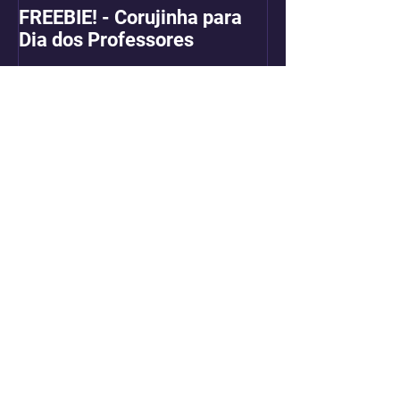
FREEBIE! - Corujinha para
Dia dos Professores
Posts Recentes
FREEBIE! - Corujinha para
Dia dos Professores
Arquivo
setembro de 2017
(1)
1 post