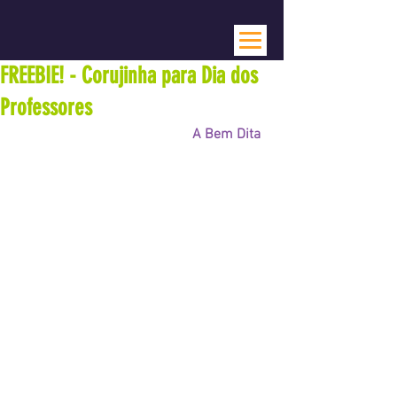
FREEBIE! - Corujinha para Dia dos
Professores
Hoje é dia de estréia do Blog 
A Bem Dita
, 
então vamos começar em grande estilo:
com Freebie fofo de 
Corujinha para o Dia 
dos Professores!