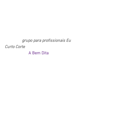
Em comemoração aos 10 mil membros 
no nosso 
grupo para profissionais Eu 
Curto Corte
 no Facebook, o clipart de 
Corujinha da 
A Bem Dita
 ficará 
disponível para download gratuito até o 
mês de Novembro! \o/
A Corujinha foi criada em 2016, para um 