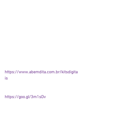
O Clipart de Corujinha Roxa não está 
mais disponível para download gratuito, 
mas você ainda pode adquirí-la na 
nossa loja online, inclusive em outras 
cores (rosa, amarela, azul e verde)! Basta 
acessar: 
https://www.abemdita.com.br/kitsdigita
is
- O Porta Tubete você adquire aqui: 
https://goo.gl/3m1sDv
Depois eu quero ver o que vocês fizeram 
com a nossa Corujinha, heim? ;)